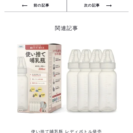
投
前の記事
次の記事
稿
ナ
関連記事
ビ
ゲ
ー
シ
ョ
ン
使い捨て哺乳瓶 レディボトル発売