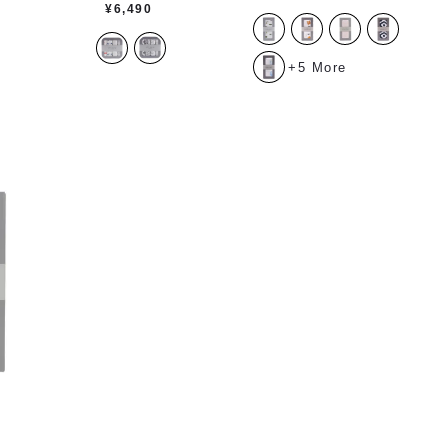
¥
6,490
+5 More