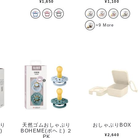
¥
1,650
¥
1,100
+9 More
り
天然ゴムおしゃぶり
おしゃぶりBOX
)
BOHEME(ボヘミ) ２
¥
2,640
PK