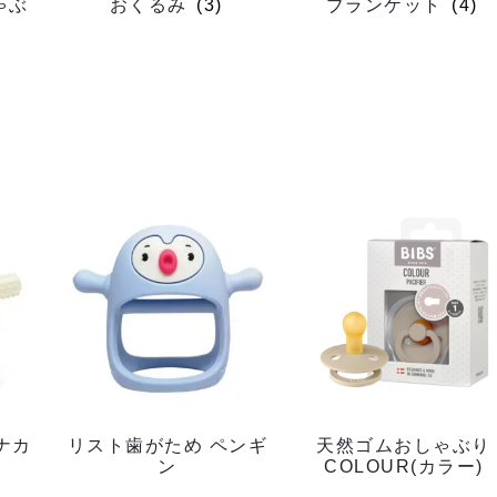
ゃぶ
おくるみ
(3)
ブランケット
(4)
ナカ
リスト歯がため ペンギ
天然ゴムおしゃぶり
ン
COLOUR(カラー)