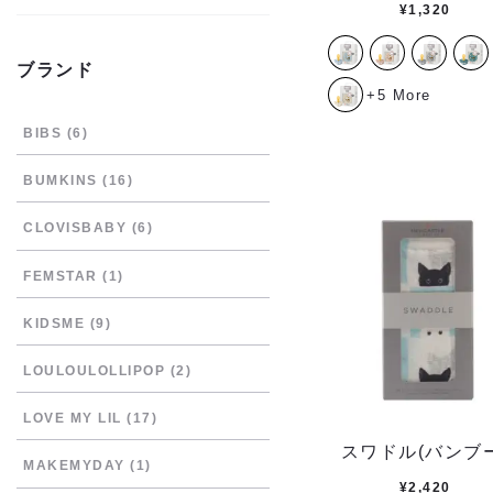
¥
1,320
ブランド
+5 More
BIBS
(6)
BUMKINS
(16)
CLOVISBABY
(6)
FEMSTAR
(1)
KIDSME
(9)
LOULOULOLLIPOP
(2)
LOVE MY LIL
(17)
スワドル(バンブー
MAKEMYDAY
(1)
¥
2,420