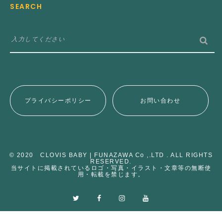
SEARCH
プライバシーポリシー
お問い合わせ
© 2020 CLOVIS BABY | FUNAZAWA Co ,.LTD . ALL RIGHTS
RESERVED.
当サイトに掲載されているロゴ・写真・イラスト・文章等の無断使
用・転載を禁じます。
T
F
I
y
w
a
n
o
i
c
s
u
t
e
t
t