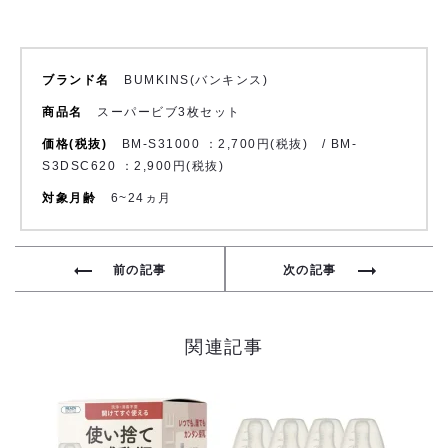
ブランド名
BUMKINS(バンキンス)
商品名
スーパービブ3枚セット
価格(税抜)
BM-S31000 ：2,700円(税抜) / BM-
S3DSC620 ：2,900円(税抜)
対象月齢
6~24ヵ月
投
前の記事
次の記事
稿
ナ
関連記事
ビ
ゲ
ー