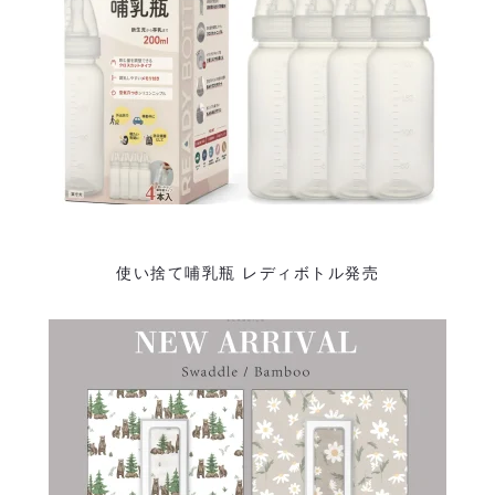
シ
ョ
ン
使い捨て哺乳瓶 レディボトル発売