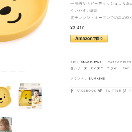
一般的なベビーディッシュより深めの
くいやすい設計
電子レンジ・オーブンでの温めOK /
¥
3,410
SKU:
BM-GD-DWP
CATEGORIES
器シリーズ
,
ディズニーコラボ
TAG
ブランド：
BUMKINS
SHARE
FACEBOOK
TWITTER
P