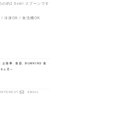
約2.5cm! スプーンです
 冷凍OK / 食洗機OK
:
お食事
,
食器
,
BUMKINS 食
:
6ヵ月～
INTEREST
EMAIL