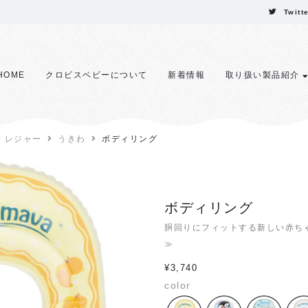
Twitt
HOME
クロビスベビーについて
新着情報
取り扱い製品紹介
レジャー
うきわ
ボディリング
ボディリング
胴回りにフィットする新しい赤ち
≫
¥
3,740
color