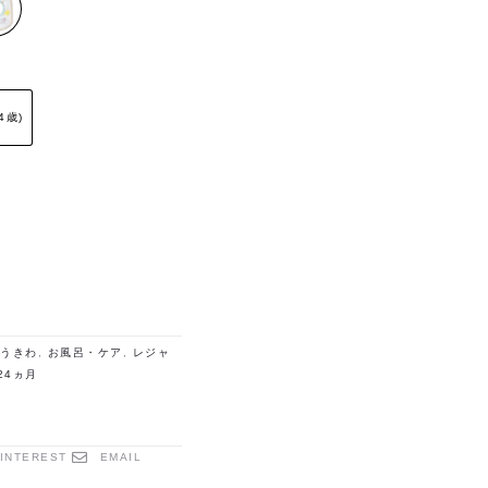
4歳)
うきわ
,
お風呂・ケア
,
レジャ
24ヵ月
INTEREST
EMAIL