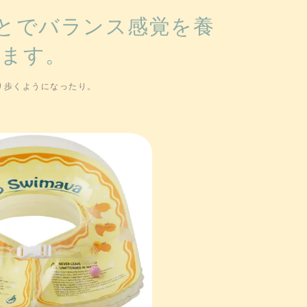
とでバランス感覚を養
きます。
り歩くようになったり。
。