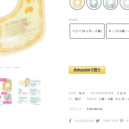
size
ベビー(6ヵ月～2歳)
キッズ(2歳～
SKU:
N/A
CATEGORIES:
うきわ
,
ー
,
遊び
TAGS:
2歳～4歳
,
6ヵ月～
ブランド：
SWIMAVA
FACEBOOK
TWITTER
P