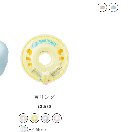
首リング
¥
3,520
+2 More