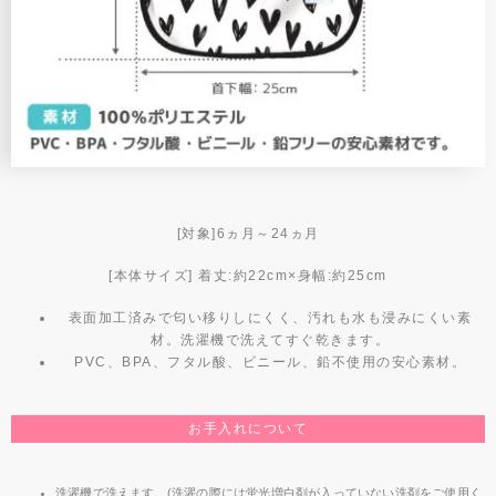
[対象]6ヵ月～24ヵ月
[本体サイズ] 着丈:約22cm×身幅:約25cm
表面加工済みで匂い移りしにくく、汚れも水も浸みにくい素
材。洗濯機で洗えてすぐ乾きます。
PVC、BPA、フタル酸、ビニール、鉛不使用の安心素材。
お手入れについて
洗濯機で洗えます。(洗濯の際には蛍光増白剤が入っていない洗剤をご使用く