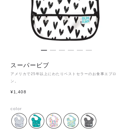
スーパービブ
アメリカで25年以上にわたりベストセラーのお食事エプロ
ン。
¥
1,408
color