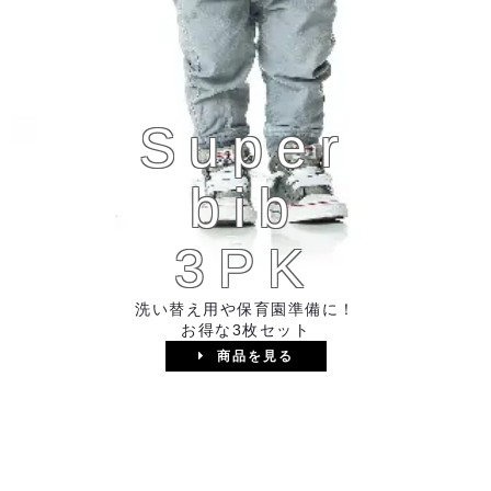
Super
bib
3PK
洗い替え用や保育園準備に！
お得な3枚セット
商品を見る