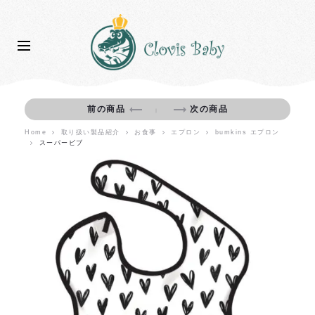
前の商品
次の商品
｜
Home
取り扱い製品紹介
お食事
エプロン
bumkins エプロン
スーパービブ