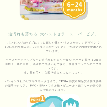
油汚れも落ちる! 大ベストセラースーパービブ。
バンキンス社のビブはママに嬉しい使いやすさとかわいいデザインで
1991年の登場以来、20年以上にわたってアメリカのママの間で愛用され
ています。
ソースやケチャップなどの油汚れもするんと落ち(ボーケン規格 BQE A
039 4.5級の実力)、洗濯機で丸洗いもできる、機能性バツグンのエプロ
ンです。
洗い替え用や、入園準備などにもオススメ。
バンキンス社のビブやスモックは全て、CPSIA 消費者製品安全性改善法
の基準をクリア。 PVC・BPA・フタル酸・ビニール・鉛フリーの安心素
材で出来ています。