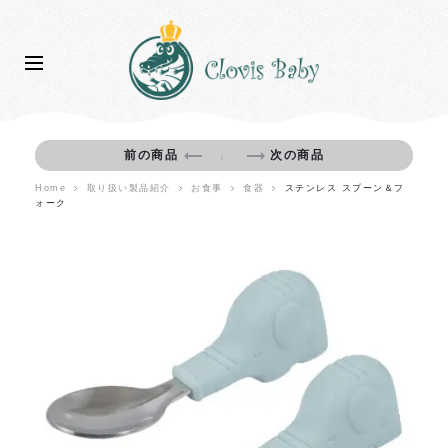
シ
歯
前の商品
次の商品
｜
リ
が
Home
取り扱い製品紹介
お食事
食器
ステンレス スプーン＆フ
コ
た
ォーク
ン
め
ボ
ウ
ル